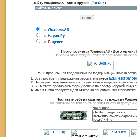
Yandex
сайту WeaponsAS - Все о оружии (
)
Найти на сайте:
на WeaponsAS
на Народ.Ру
на
Я
ндексе
Проголосуйте за WeaponsAS - Все о оружии!
Нажав на эту кнопку вы отдаете свой голос за Wea
Ваши просьбы или предложения по модернизации поиска оста
администратор
1.
Все просьбы и предложения рассматриваются
2.
После рассмотрения выносится решение о модернизации поиска
3.
Вы можете предложить форму поиска по своему (оружейному) с
4.
Имя и E-mail требуются для ответа на понравившиеся предложен
Поставьте себе на сайт кнопку входа на Weap
Пользователи вашего сайта получат быстрый доступ к
Код кнопки