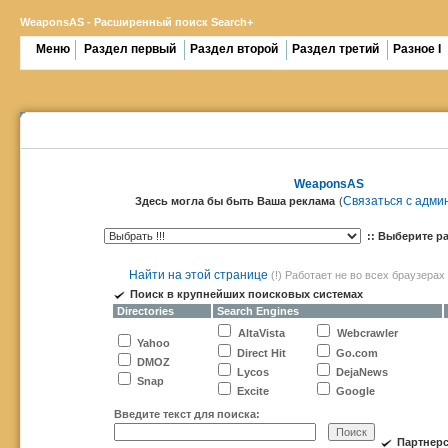
WeaponsAS - Расширенный поиск Search+
Меню
Раздел первый
Раздел второй
Раздел третий
Разное I
- - - - - - - - - - - - - - - - - - -
>
WeaponsAS
Связаться с адми
Здесь могла бы быть Ваша реклама
(
:: Выберите р
Найти на этой странице
(!) Работает не во всех браузерах
Поиск в крупнейших поисковых системах
Directories
Search Engines
AltaVista
Webcrawler
Yahoo
Direct Hit
Go.com
DMOZ
Lycos
DejaNews
Snap
Excite
Google
Введите текст для поиска:
Партнерс