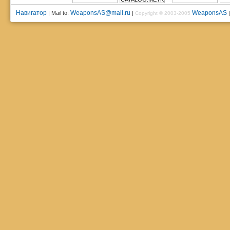
Навигатор
WeaponsAS@mail.ru
WeaponsAS
| Mail to:
|
Copyright © 2003-2005