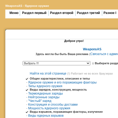
WeaponsAS - Ядерное оружие
Меню
Раздел первый
Раздел второй
Раздел третий
Разное I
- - - - - - - - - - - - - - - - - - - - - - -
Доброе утро!
>
<---->
WeaponsAS
Связаться с адми
Здесь могла бы быть Ваша реклама
(
:: Выберите разд
Найти на этой странице
(!) Работает не во всех браузерах
Общие характеристики, описание и типы
Ядерное оружие и его поражающие факторы
-
Типы ядерного оружия
-
Виды зарядов, конструкция, мощность
Термоядерные заряды
-
Нейтронные заряды
-
"Чистый" заряд
-
Конструкция и способы доставки
-
Мощность ядерного оружия
-
Виды взрывов, поражающие факторы, излучение
Виды ядерных взрывов
-