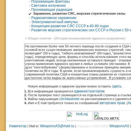
Поражающие факторы
-
Световое излучение
-
Проникающая радиация
-
Заражение, развитие СЯС, морские стратегические силы
Радиоактивное заражение
-
Электромагнитный импульс
-
Концепции развития СЯС СССР в 40-90 годах
-
Развитие морских стратегических сил СССР и России с 50-х
-
» Общие понятия - (История возникновения ядерного вооружения):
здесь
Новую информацию о ядерном оружии можно оставить
.
администратором
1.
Вся информация проверяется
.
2.
После проверки текст размещается на отдельной странице а ссылк
соглашение
3.
Файлы нарушающие
не рассматриваются и удаляются
авторских прав
А
4.
Имя и E-mail требуются только из соображений
. (
Навигатор
WeaponsAS@mail.ru
WeaponsAS
| Mail to:
|
Copyright © 2003-2005