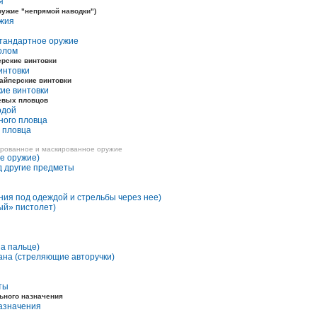
я
оружие "непрямой наводки")
ужия
стандартное оружие
олом
ерские винтовки
интовки
айперские винтовки
ие винтовки
евых пловцов
одой
ного пловца
 пловца
ированное и маскированное оружие
е оружие)
д другие предметы
ия под одеждой и стрельбы через нее)
ый» пистолет)
а пальце)
ана (стреляющие авторучки)
ты
ьного назначения
азначения