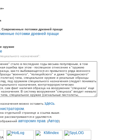
ан»
я
. Современные потомки древней пращи
еменные потомки древней пращи
ое оружие
ие
специального назначения":
здесь
 назначения можно оставить
.
инистратором
.
 на отдельной странице а ссылка выше.
не рассматриваются и удаляются.
авторских прав
Автор
соображений
. (
)