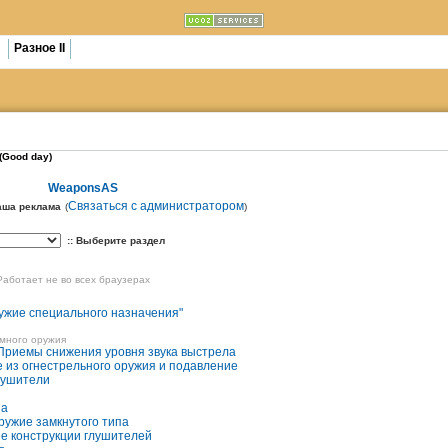
I
Разное II
(Good day)
>
<---->
WeaponsAS
Связаться с администратором
аша реклама
(
)
:: Выберите раздел
 Работает не во всех браузерах
ружие специального назначения"
умного оружия
 Приемы снижения уровня звука выстрела
е из огнестрельного оружия и подавление
лушители
па
ружие замкнутого типа
е конструкции глушителей