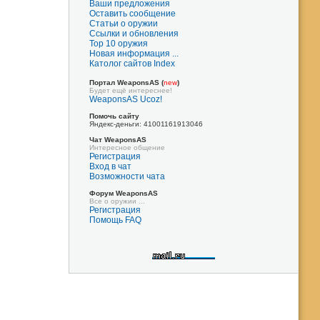
Ваши предложения
Оставить сообщение
Статьи о оружии
Ссылки и обновления
Top 10 оружия
Новая информация ...
Католог сайтов Index
Портал WeaponsAS
(
new
)
Будет ещё интереснее!
WeaponsAS Ucoz!
Помочь сайту
Яндекс-деньги: 41001161913046
Чат WeaponsAS
Интересное общение
Регистрация
Вход в чат
Возможности чата
Форум WeaponsAS
Все о оружии ...
Регистрация
Помощь FAQ