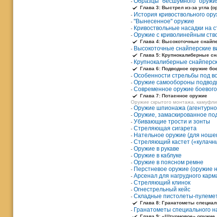
Образцы "бесшумного" оружи
-
Глава 3: Выстрел из-за угла (
История кривоствольного ор
-
"Вынесенное" оружие
-
Кривоствольные насадки на 
-
Оружие с криволинейным ств
-
Глава 4: Высокоточные снайп
Высокоточные снайперские в
-
Глава 5: Крупнокалиберные сн
Крупнокалиберные снайперск
-
Глава 6: Подводное оружие бо
Особенности стрельбы под в
-
Оружие самообороны подвод
-
Современное оружие боевого
-
Глава 7: Потаенное оружие
Оружие скрытого монтажа, камуфл
Оружие шпионажа (агентурно
-
Оружие, замаскированное по
-
Убивающие трости и зонты
-
Стреляющая сигарета
-
Нательное оружие (для ношен
-
Стреляющий кастет («кулачн
-
Оружие в рукаве
-
Оружие в каблуке
-
Оружие в поясном ремне
-
Перстневое оружие (оружие н
-
Арсенал для нагрудного карм
-
Стреляющий клинок
-
Огнестрельный кейс
-
Складные пистолеты-пулеме
-
Глава 8: Гранатометы специал
Гранатометы специального н
-
Глава 9: «Штурмовое» оружие