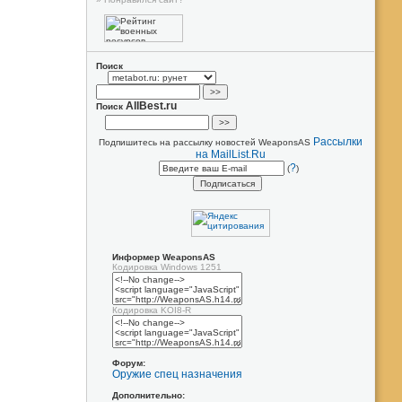
Поиск
AllBest.ru
Поиск
Рассылки
Подпишитесь на рассылку новостей WeaponsAS
на MailList.Ru
?
(
)
Информер WeaponsAS
Кодировка Windows 1251
Кодировка KOI8-R
Форум:
Оружие спец назначения
Дополнительно: