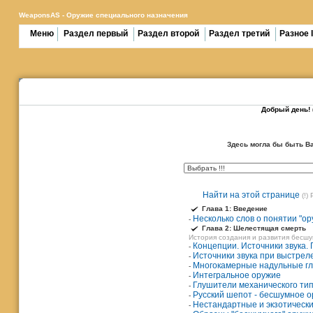
WeaponsAS - Оружие специального назначения
Меню
Раздел первый
Раздел второй
Раздел третий
Разное 
- - - - - - - - - - - - - - - - - - -
Добрый день! 
Здесь могла бы быть В
Найти на этой странице
(!)
Глава 1: Введение
Несколько слов о понятии "о
-
Глава 2: Шелестящая смерть
История создания и развития бесш
Концепции. Источники звука.
-
Источники звука при выстрел
-
Многокамерные надульные г
-
Интегральное оружие
-
Глушители механического ти
-
Русский шепот - бесшумное о
-
Нестандартные и экзотически
-