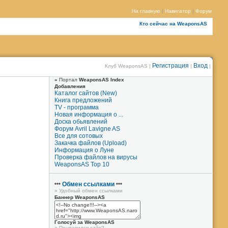
На главную
|
Навигатор
|
Форум
Кто сейчас на WeaponsAS
Регистрация
Вход
Клуб WeaponsAS |
|
|
»
Портал
WeaponsAS Index
Добавления
Каталог сайтов (New)
Книга предложений
TV - программа
Новая информация о ...
Доска обьявлений
Форум Avril Lavigne AS
Все для сотовых
Закачка файлов (Upload)
Информация о Луне
Проверка файлов на вирусы
WeaponsAS Top 10
Обмен ссылками
***
***
»
Удобный обмен ссылками
Баннер WeaponsAS
Голосуй за WeaponsAS
»
Понравился сайт?