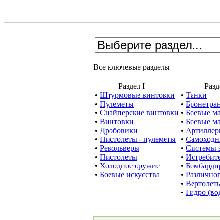
Все ключевые разделы
Раздел I
Раздел
•
Штурмовые винтовки
•
Танки
•
Пулеметы
•
Бронетра
•
Снайперские винтовки
•
Боевые м
•
Винтовки
•
Боевые м
•
Дробовики
•
Артиллер
•
Пистолеты - пулеметы
•
Самоходн
•
Револьверы
•
Системы з
•
Пистолеты
•
Истребит
•
Холодное оружие
•
Бомбарди
•
Боевые искусства
•
Различног
•
Вертолет
•
Гидро (во