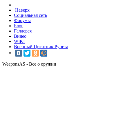
Наверх
Социальная сеть
Форумы
Блог
Галлерея
Видео
WIKI
Военный Цитатник Рунета
WeaponsAS - Все о оружии