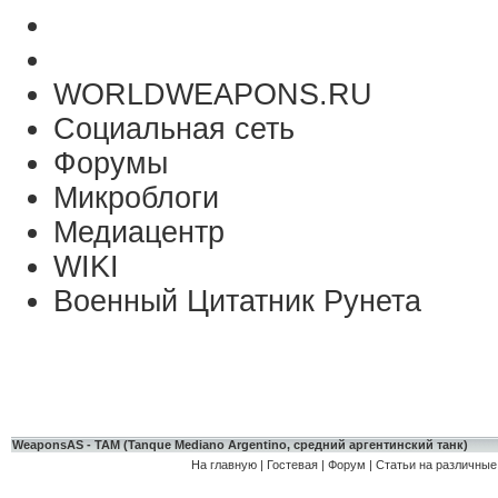
WORLDWEAPONS.RU
Социальная сеть
Форумы
Микроблоги
Медиацентр
WIKI
Военный Цитатник Рунета
WeaponsAS - ТАМ (Tanque Mediano Argentinо, средний аргентинский танк)
На главную
|
Гостевая
|
Форум
|
Статьи на различные