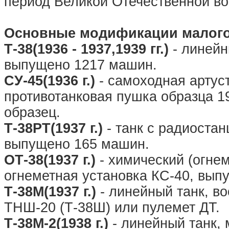
период Великой Отечественной во
Основные модификации малого 
Т-38(1936 - 1937,1939 гг.)
- линейн
выпущено 1217 машин.
СУ-45(1936 г.)
- самоходная артус
противотанковая пушка образца 1
образец.
Т-38РТ(1937 г.)
- танк с радиостан
выпущено 165 машин.
ОТ-38(1937 г.)
- химический (огнем
огнеметная установка КС-40, вып
Т-38М(1937 г.)
- линейный танк, в
ТНШ-20 (Т-38Ш) или пулемет ДТ.
Т-38М-2(1938 г.)
- линейный танк, 