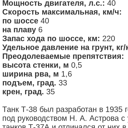
Мощность двигателя, л.с.:
40
Скорость максимальная, км/ч:
по шоссе
40
на плаву
6
Запас хода по шоссе, км:
220
Удельное давление на грунт, кг/
Преодолеваемые препятствия:
высота стенки, м
0,5
ширина рва, м
1,6
подъем, град.
33
крен, град.
35
Танк Т-38 был разработан в 1935 
под руководством Н. А. Астрова 
танков Т-37А и отличался от них 