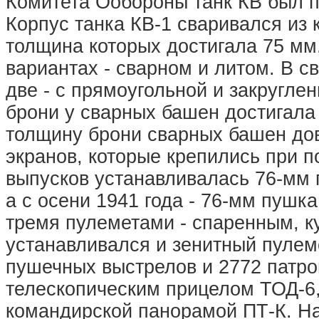
Комитета Ообороны танк КВ был п
Корпус танка КВ-1 сваривался из
толщина которых достигала 75 мм
вариантах - сварном и литом. В 
две - с прямоугольной и закругл
брони у сварных башен достигала 
толщину брони сварных башен дов
экранов, которые крепились при 
выпусков устанавливалась 76-мм п
а с осени 1941 года - 76-мм пушк
тремя пулеметами - спаренным, 
устанавливался и зенитный пулем
пушечных выстрелов и 2772 патро
телескопическим прицелом ТОД-6,
командирской панорамой ПТ-К. Н