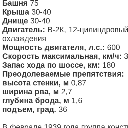
Башня
75
Крыша
30-40
Днище
30-40
Двигатель:
В-2К, 12-цилиндровый
охлаждения
Мощность двигателя, л.с.:
600
Скорость максимальная, км/ч:
3
Запас хода по шоссе, км:
180
Преодолеваемые препятствия:
высота стенки, м
0,87
ширина рва, м
2,7
глубина брода, м
1,6
подъем, град.
36
В феврале 1939 года группа конст