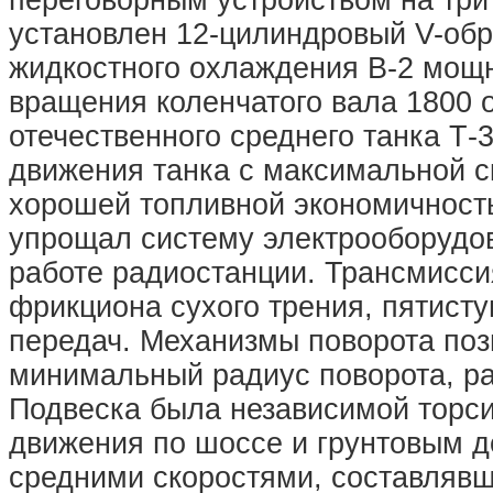
переговорным устройством на три
установлен 12-цилиндровый V-обр
жидкостного охлаждения В-2 мощно
вращения коленчатого вала 1800 
отечественного среднего танка Т-
движения танка с максимальной с
хорошей топливной экономичност
упрощал систему электрооборудов
работе радиостанции. Трансмиссия
фрикциона сухого трения, пятисту
передач. Механизмы поворота поз
минимальный радиус поворота, рав
Подвеска была независимой торс
движения по шоссе и грунтовым д
средними скоростями, составлявши