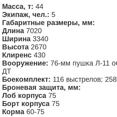
Масса, т:
44
Экипаж, чел.:
5
Габаритные размеры, мм:
Длина
7020
Ширина
3340
Высота
2670
Клиренс
430
Вооружение:
76-мм пушка Л-11 об
ДТ
Боекомплект:
116 выстрелов; 258
Броневая защита, мм:
Лоб корпуса
75
Борт корпуса
75
Корма
60-75