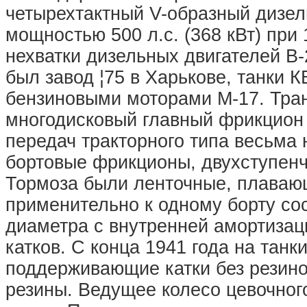
четырехтактный V-образный дизел
мощностью 500 л.с. (368 кВт) при 
нехватки дизельных двигателей В
был завод ¦75 в Харькове, танки К
бензиновыми моторами М-17. Тра
многодисковый главный фрикцион 
передач тракторного типа весьма 
бортовые фрикционы, двухступен
Тормоза были ленточные, плавающ
применительно к одному борту сос
диаметра с внутренней амортиза
катков. С конца 1941 года на танк
поддерживающие катки без резин
резины. Ведущее колесо цевочног