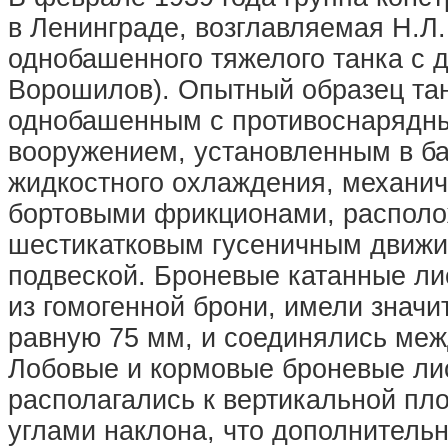
в Ленинграде, возглавляемая Н.Л.
однобашенного тяжелого танка с 
Ворошилов). Опытный образец та
однобашенным с противоснарядн
вооружением, установленным в б
жидкостного охлаждения, механич
бортовыми фрикционами, располо
шестикатковым гусеничным движи
подвеской. Броневые катанные ли
из гомогенной брони, имели знач
равную 75 мм, и соединялись меж
Лобовые и кормовые броневые лис
располагались к вертикальной пл
углами наклона, что дополнитель