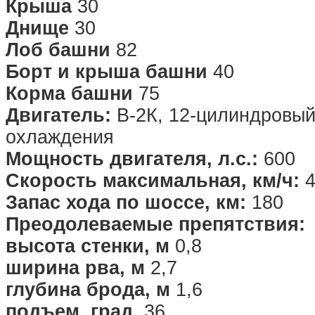
Крыша
30
Днище
30
Лоб башни
82
Борт и крыша башни
40
Корма башни
75
Двигатель:
В-2К, 12-цилиндровый
охлаждения
Мощность двигателя, л.с.:
600
Скорость максимальная, км/ч:
4
Запас хода по шоссе, км:
180
Преодолеваемые препятствия:
высота стенки, м
0,8
ширина рва, м
2,7
глубина брода, м
1,6
подъем, град.
36