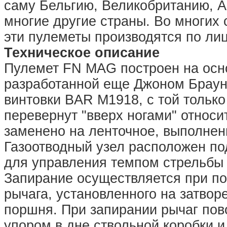
саму Бельгию, Великобританию, 
многие другие страны. Во многих 
эти пулеметы производятся по ли
Техническое описание
Пулемет FN MAG построен на осно
разработанной еще Джоном Браун
винтовки BAR M1918, с той только
перевернут "вверх ногами" относи
заменено на ленточное, выполнен
Газоотводный узел расположен по
для управления темпом стрельбы 
Запирание осуществляется при п
рычага, установленного на затворе
поршня. При запирании рычаг пово
упором в дне ствольной коробки 