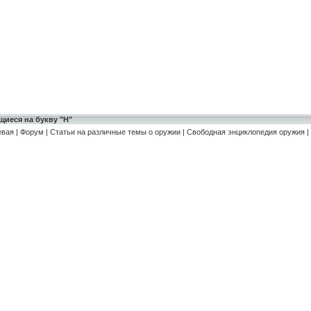
иеся на букву "H"
евая
|
Форум
|
Статьи на различные темы о оружии
|
Свободная энциклопедия оружия
|