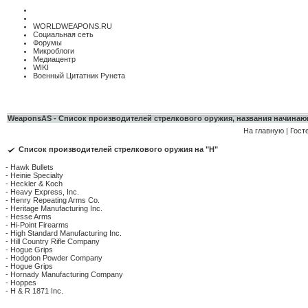
WORLDWEAPONS.RU
Социальная сеть
Форумы
Микроблоги
Медиацентр
WIKI
Военный Цитатник Рунета
WeaponsAS - Список производителей стрелкового оружия, названия начинающ
На главную
|
Гост
Список производителей стрелкового оружия на "H"
- Hawk Bullets
- Heinie Specialty
- Heckler & Koch
- Heavy Express, Inc.
- Henry Repeating Arms Co.
- Heritage Manufacturing Inc.
- Hesse Arms
- Hi-Point Firearms
- High Standard Manufacturing Inc.
- Hill Country Rifle Company
- Hogue Grips
- Hodgdon Powder Company
- Hogue Grips
- Hornady Manufacturing Company
- Hoppes
- H & R 1871 Inc
.