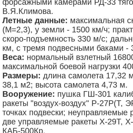
форсажными камерами РД-33 тягой
В.Я.Климова.
Летные данные:
максимальная ско
(М=2,3), у земли - 1500 км/ч; пра
скоро-подъемность 330 м/с; дальн
км, с тремя подвесными баками - 3
Веса:
нормальный взлетный 16800 
максимальной боевой нагрузки 400
Размеры:
длина самолета 17,32 м
38,1 м2; высота самолета 4,73 м.
Вооружение:
пушка ГШ-301 калиб
ракеты "воздух-воздух" Р-27Р(Т, 
точках подвески; неуправляемые р
две управляемые ракеты Х-29Т, Х
КАБ-500Кр.