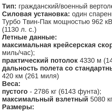
Тип:
гражданский/военный вертол
Силовая установка:
один cпарен
Турбо Твин-Пак мощностью 962 кВт 
(1130 л. с.)
Летные данные:
максимальная крейсерская ско
миль/час);
практический потолок
4330 м (1
дальность полета со стандарт
420 км (261 миля)
Веса:
пустого
- 2786 кг (6143 фунта);
максимальный взлетный
5080 кг
Размеры: