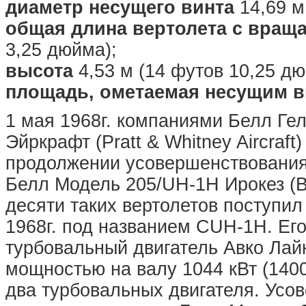
диаметр несущего винта
14,69 м
общая длина вертолета с вра
3,25 дюйма);
высота
4,53 м (14 футов 10,25 дю
площадь, ометаемая несущим 
1 мая 1968г. компаниями Белл Гели
Эйркрафт (Pratt & Whitney Aircraf
продолжении усовершенствования 
Белл Модель 205/UH-1H Ирокез (Be
десяти таких вертолетов поступи
1968г. под названием CUH-1H. Ег
турбовальный двигатель Авко Лайк
мощностью на валу 1044 кВт (140
два турбовальных двигателя. Усо