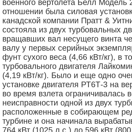
военного вертолета Белл Модель 
отношении была силовая установк
канадской компании Пратт & Уитн
состояла из двух турбовальных д
вращавших вал несущего винта че
валу у первых серийных экземпляр
фунт сухого веса (4,66 кВт/кг), в
турбовального двигателя Лайкомин
(4,19 кВт/кг). Было и еще одно о
установке двигателя РТ6Т-3 на в
во время взлета ограничивалась ве
неисправности одной из двух турб
расположенные в собирающем ред
турбине и она начинала вырабаты
764 кВт (1025 л.с.) до 596 кВт (8