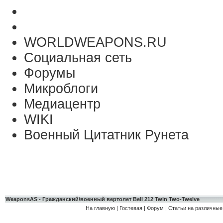
WORLDWEAPONS.RU
Социальная сеть
Форумы
Микроблоги
Медиацентр
WIKI
Военный Цитатник Рунета
WeaponsAS - Гражданский/военный вертолет Bell 212 Twin Two-Twelve
На главную
|
Гостевая
|
Форум
|
Статьи на различные