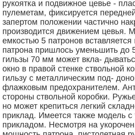
рукоятка и подвижное цевье - пла
пулеметам, фиксируется передней
запертом положении частично нак
производится движением цевья. М
емкостью 5 патронов вставляется 
патрона пришлось уменьшить до 5
гильзы 70 мм может вкла- дывать
окно в правой стенке ствольной к
гильзу с металлическим под- дон
флажковым предохранителем. Ант
стороны ствольной коробки. Ружье
но может крепиться легкий складн
приклад. Имеется также модель с
прикладом. Несмотря на укорочен
мощность патрона, пистолетная р