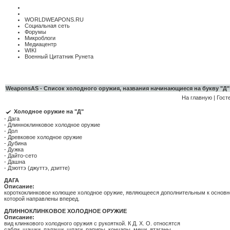
WORLDWEAPONS.RU
Социальная сеть
Форумы
Микроблоги
Медиацентр
WIKI
Военный Цитатник Рунета
WeaponsAS - Список холодного оружия, названия начинающиеся на букву "Д"
На главную
|
Гост
Холодное оружие на "Д"
-
Дага
-
Длинноклинковое холодное оружие
-
Дол
-
Древковое холодное оружие
-
Дубина
-
Дужка
- Дайто-сето
- Дашна
- Дзюттэ (джуттэ, дзитте)
ДАГА
Описание:
короткоклинковое колющее холодное оружие, являющееся дополнительным к основному
которой направлены вперед.
ДЛИННОКЛИНКОВОЕ ХОЛОДНОЕ ОРУЖИЕ
Описание:
вид клинкового холодного оружия с рукояткой. К Д. Х. О. относятся
сабли, шашки, палаши, шпаги, рапиры, кончары, мечи, ятаганы.