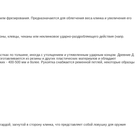
и или фрезирования. Предназначаются для облегчения веса клинка и увеличения его
роны, клевцы, чеканы или неклинковое ударно-раздробляющего действия (напр.
астках по толшине, иногда с утолщением и утяжеленным ударным концом. Древние Д.
 изготавливаются из резины и других пластических материалов и обладают
ких - 400-500 мм и более. Рукоятка снабжается ременной петлей, некоторые образцы
ардой, загнутой в сторону клинка, что представляет собой ловушку для оружия