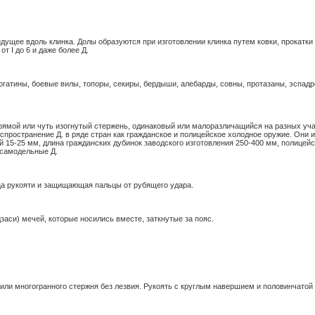
идущее вдоль клинка. Долы образуются при изготовлении клинка путем ковки, прокатк
т I до 6 и даже более Д.
рогатины, боевые вилы, топоры, секиры, бердыши, алебарды, совны, протазаны, эспад
рямой или чуть изогнутый стержень, одинаковый или малоразличащийся на разных уч
распространение Д. в ряде стран как гражданское и полицейское холодное оружие. Они
15-25 мм, длина гражданских дубинок заводского изготовления 250-400 мм, полицейс
 самодельные Д.
нца рукояти и защищающая пальцы от рубящего удара.
заси) мечей, которые носились вместе, заткнутые за пояс.
или многогранного стержня без лезвия. Рукоять с круглым навершием и половинчатой г