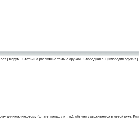
евая
|
Форум
|
Статьи на различные темы о оружии
|
Свободная энциклопедия оружия
|
 длинноклинковому (шпаге, палашу и т. п.), обычно удерживается в левой руке. Клин