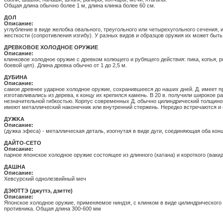
Общая длина обычно более 1 м, длина клинка более 60 см.
ДОЛ
Описание:
углубление в виде желобка овального, треугольного или четырехугольного сечения, 
жесткости (сопротивления изгибу). У разных видов и образцов оружия их может быть о
ДРЕВКОВОЕ ХОЛОДНОЕ ОРУЖИЕ
Описание:
клинковое холодное оружие с древком колющего и рубящего действия: пика, копья, 
боевой цеп). Длина древка обычно от 1 до 2,5 м.
ДУБИНА
Описание:
самое древнее ударное холодное оружие, сохранившееся до наших дней. Д. имеет п
изготавливались из дерева, к концу их крепился камень. В 20 в. получили широкое 
незначительной гибкостью. Корпус современных Д. обычно цилиндрический толщиной 
имеют металлический наконечник или внутренний стержень. Нередко встречаются и
ДУЖKА
Описание:
(дужка эфеса) - металлическая деталь, изогнутая в виде дуги, соединяющая оба ко
ДАЙТО-СЕТО
Описание:
парное японское холодное оружие состоящее из длинного (катана) и короткого (вакид
ДАШНА
Описание:
Хевсурский однолезвийный меч
ДЭЮТТЭ (джуттэ, дзитте)
Описание:
Японское холодное оружие, применяемое ниндзя, с клинком в виде цилиндрического 
противника. Общая длина 300-600 мм