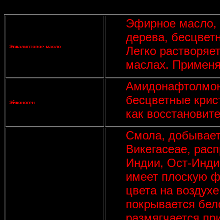
Эфирное масло, 
дерева, бесцветн
Эвкалиптовое масло
Легко растворяе
маслах. Применя
Амидонафтолмон
бесцветные крис
Эйконоген
как восстановите
Смола, добывает
Викегасеае, рас
Индии, Ост-Инди
имеет плоскую ф
цвета на воздух
покрывается бел
размягчается при