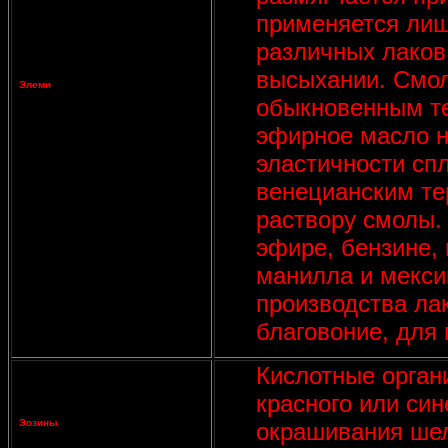
применяется лиш
различных лаков
высыхании. Смол
Элеми
обыкновенным те
эфирное масло н
эластичности сп
венецианским те
раствору смолы.
эфире, бензине, 
манилла и мекси
производства ла
благовоние, для 
Кислотные орган
красного или си
Эозины
окрашивания шелк