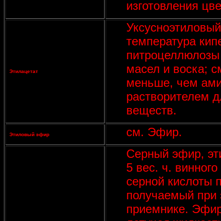
изготовления цв
Уксусноэтиловый
температура кип
питроцеллюлозы 
масел и воска; 
Этилацетат
меньше, чем ами
растворителем д
веществ.
см. Эфир.
Этиловый эфир
Серный эфир, эт
5 вес. ч. винного
серной кислоты п
получаемый при 
приемнике. Эфир