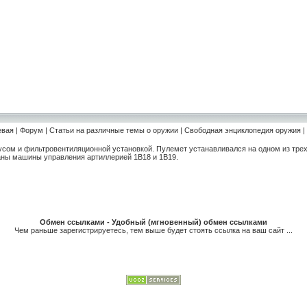
евая
|
Форум
|
Статьи на различные темы о оружии
|
Свободная энциклопедия оружия
|
сом и фильтровентиляционной установкой. Пулемет устанавливался на одном из трех 
аны машины управления артиллерией 1В18 и 1В19.
Обмен ссылками - Удобный (мгновенный) обмен ссылками
Чем раньше зарегистрируетесь, тем выше будет стоять ссылка на ваш сайт ...