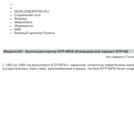
WORLDWEAPONS.RU
Социальная сеть
Форумы
Микроблоги
Медиацентр
WIKI
Военный Цитатник Рунета
WeaponsAS - Бронетранспортер БТР-60ПА (Командирский вариант БТР-60)
На главную
|
Гост
С 1963 по 1966 год выпускался БТР-60ПА с закрытым, полностью герметичным корпу
осуществлялась через люки, расположенные в крыше. На базе БТР-60ПА были созд