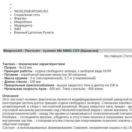
WORLDWEAPONS.RU
Социальная сеть
Форумы
Микроблоги
Медиацентр
WIKI
Военный Цитатник Рунета
WeaponsAS - Пистолет - пулемет Mtr M9M1-CEV (Бразилия)
На главную
|
Гост
Тактико - технические характеристики
- Патрон
- 9х19 мм
- Принцип работы
- отдача свободного затвора, с выбором вида 01НЯ
- Питание
- коробчатый магазин емкостью 30 патронов
- Масса оружия
- 3 кг (неснаряженный); 3,7 кг (снаряженный)
- Длина ствола
- 228 мм
- Прицельные приспособления
- мушка закрытого типа и диоптр на 100 м
- Начальная скорость пули
- 400 м/с. Темп стрельбы - 600 в/мин
Описание
Этот пистолет-пулемет фактически является модифицированной копией шведской мо
конструкции (используется принцип отдачи свободного затвора). Ствольная коробк
штампованный, в сборе с пистолетной рукояткой. Мушка закрытого типа, прицел - ди
спусковой механизм расположен под ствольной коробкой рядом с окном магазина. Пер
(полуавтоматический) - назад. На оружии устанавливается телескопический плечево
Разборка: - отсоедините магазин, убедитесь в отсутствии патрона в патроннике, вы
внутренним частям. - стопорная втулка ствола при откручивании позволяет извлеч
обратном порядке
Состоит - в военизированных формированиях (таможня, пограничная охрана и пр.) Б