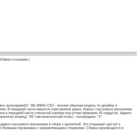
Обмен ссылками
|
вос вальпарамбо". Mtr M9M1-CEV - вполне обычная модель по дизайну и
ния. В передней части имеется пластиковое цевье. Корпус спускового механизма
ена в передней части ствольной коробки под углом примерно 45 градусов. Ударно-
итель) вперед; "30" (автоматический огонь) - посередине; "1"
ударно-спускового механизма в сборе с рукояткой. Это открывает доступ к
атно-боевыми пружинами с направляющими стержнями. Сборка производится в