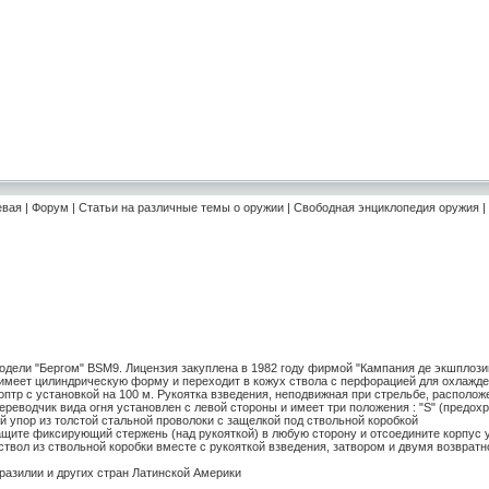
евая
|
Форум
|
Статьи на различные темы о оружии
|
Свободная энциклопедия оружия
|
дели "Бергом" BSM9. Лицензия закуплена в 1982 году фирмой "Кампания де экшплози
а имеет цилиндрическую форму и переходит в кожух ствола с перфорацией для охлажде
оптр с установкой на 100 м. Рукоятка взведения, неподвижная при стрельбе, располож
еводчик вида огня установлен с левой стороны и имеет три положения : "S" (предохран
й упор из толстой стальной проволоки с защелкой под ствольной коробкой
тащите фиксирующий стержень (над рукояткой) в любую сторону и отсоедините корпус 
ь ствол из ствольной коробки вместе с рукояткой взведения, затвором и двумя возвр
разилии и других стран Латинской Америки